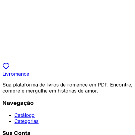
Ficção Fantástica
Dispensando o Alpha, Destinada ao Rei
Cherish
R$ 19,90
5.0
Livromance
Sua plataforma de livros de romance em PDF. Encontre,
compre e mergulhe em histórias de amor.
Navegação
Catálogo
Categorias
Sua Conta