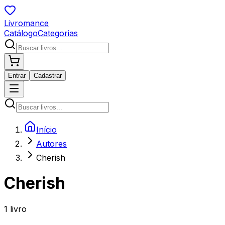
Livromance
Catálogo
Categorias
Entrar
Cadastrar
Início
Autores
Cherish
Cherish
1
livro