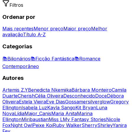
Filtros
Ordenar por
Mais recentes
Menor preço
Maior preço
Melhor
avaliação
Título A-Z
Categorias
📚
Bilionários
📚
Ficção Fantástica
📚
Romance
Contemporâneo
Autores
Artemis Z.Y
Benedicta Nkemjika
Bárbara Monteiro
Camila
Duarte
Cherish
Célia Oliveira
Desconhecido
Doce
Débora
Oliveira
Estela Vieira
Eve Dias
Gossamersilverglow
Gregory
Ellington
Isabela Luz
Kayla Sango
Kit Bryan
Luna
Nova
Lídia
Major_Canis
Maria Anita
Marina
Ellington
Miribaustian
Miss L
My Fantasy Stories
Nicole
Fox
Night Owl
Peixe Koi
Ruby Walker
Sherry
Shirley
Yanira
Fey