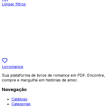
Limpar filtros
Romance Contemporâneo, Bilionários
Secretária Você Quer Transar Comigo?
Miribaustian
R$ 19,90
5.0
Livromance
Sua plataforma de livros de romance em PDF. Encontre,
compre e mergulhe em histórias de amor.
Navegação
Catálogo
Categorias