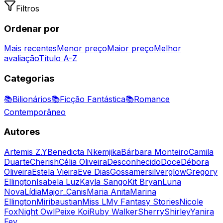
Filtros
Ordenar por
Mais recentes
Menor preço
Maior preço
Melhor
avaliação
Título A-Z
Categorias
📚
Bilionários
📚
Ficção Fantástica
📚
Romance
Contemporâneo
Autores
Artemis Z.Y
Benedicta Nkemjika
Bárbara Monteiro
Camila
Duarte
Cherish
Célia Oliveira
Desconhecido
Doce
Débora
Oliveira
Estela Vieira
Eve Dias
Gossamersilverglow
Gregory
Ellington
Isabela Luz
Kayla Sango
Kit Bryan
Luna
Nova
Lídia
Major_Canis
Maria Anita
Marina
Ellington
Miribaustian
Miss L
My Fantasy Stories
Nicole
Fox
Night Owl
Peixe Koi
Ruby Walker
Sherry
Shirley
Yanira
Fey