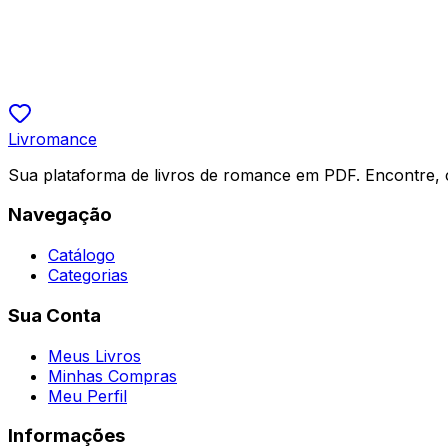
Secretária Você Quer Transar Comigo?
Miribaustian
R$ 19,90
5.0
Livromance
Sua plataforma de livros de romance em PDF. Encontre, 
Navegação
Catálogo
Categorias
Sua Conta
Meus Livros
Minhas Compras
Meu Perfil
Informações