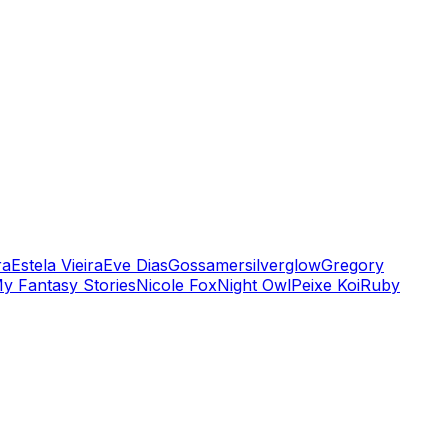
ra
Estela Vieira
Eve Dias
Gossamersilverglow
Gregory
y Fantasy Stories
Nicole Fox
Night Owl
Peixe Koi
Ruby