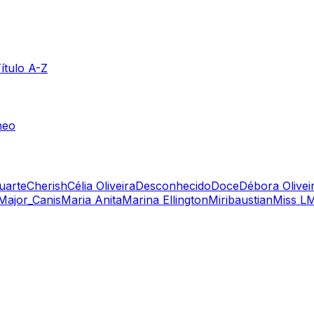
ítulo A-Z
neo
uarte
Cherish
Célia Oliveira
Desconhecido
Doce
Débora Olivei
Major_Canis
Maria Anita
Marina Ellington
Miribaustian
Miss L
M