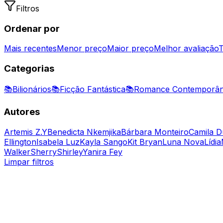
Filtros
Ordenar por
Mais recentes
Menor preço
Maior preço
Melhor avaliação
T
Categorias
📚
Bilionários
📚
Ficção Fantástica
📚
Romance Contemporâ
Autores
Artemis Z.Y
Benedicta Nkemjika
Bárbara Monteiro
Camila D
Ellington
Isabela Luz
Kayla Sango
Kit Bryan
Luna Nova
Lídia
Walker
Sherry
Shirley
Yanira Fey
Limpar filtros
Romance Contemporâneo, Bilionários