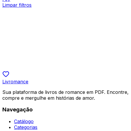
Limpar filtros
Romance Contemporâneo, Bilionários
Secretária Você Quer Transar Comigo?
Miribaustian
R$ 19,90
5.0
Livromance
Sua plataforma de livros de romance em PDF. Encontre,
compre e mergulhe em histórias de amor.
Navegação
Catálogo
Categorias