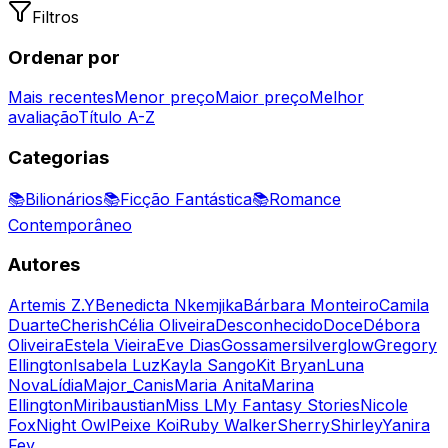
Filtros
Ordenar por
Mais recentes
Menor preço
Maior preço
Melhor
avaliação
Título A-Z
Categorias
📚
Bilionários
📚
Ficção Fantástica
📚
Romance
Contemporâneo
Autores
Artemis Z.Y
Benedicta Nkemjika
Bárbara Monteiro
Camila
Duarte
Cherish
Célia Oliveira
Desconhecido
Doce
Débora
Oliveira
Estela Vieira
Eve Dias
Gossamersilverglow
Gregory
Ellington
Isabela Luz
Kayla Sango
Kit Bryan
Luna
Nova
Lídia
Major_Canis
Maria Anita
Marina
Ellington
Miribaustian
Miss L
My Fantasy Stories
Nicole
Fox
Night Owl
Peixe Koi
Ruby Walker
Sherry
Shirley
Yanira
Fey