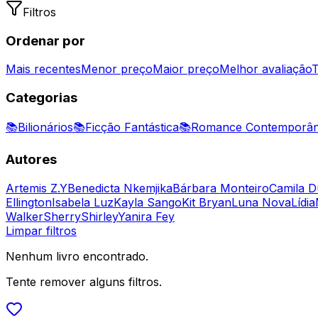
Filtros
Ordenar por
Mais recentes
Menor preço
Maior preço
Melhor avaliação
T
Categorias
📚
Bilionários
📚
Ficção Fantástica
📚
Romance Contemporâ
Autores
Artemis Z.Y
Benedicta Nkemjika
Bárbara Monteiro
Camila D
Ellington
Isabela Luz
Kayla Sango
Kit Bryan
Luna Nova
Lídia
Walker
Sherry
Shirley
Yanira Fey
Limpar filtros
Nenhum livro encontrado.
Tente remover alguns filtros.