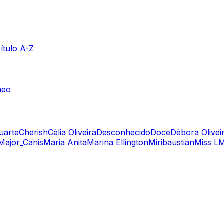
ítulo A-Z
neo
uarte
Cherish
Célia Oliveira
Desconhecido
Doce
Débora Olivei
Major_Canis
Maria Anita
Marina Ellington
Miribaustian
Miss L
M