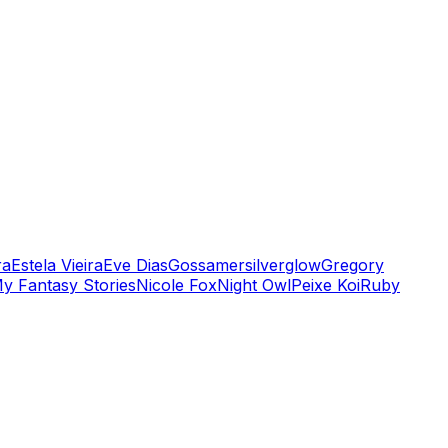
ra
Estela Vieira
Eve Dias
Gossamersilverglow
Gregory
y Fantasy Stories
Nicole Fox
Night Owl
Peixe Koi
Ruby