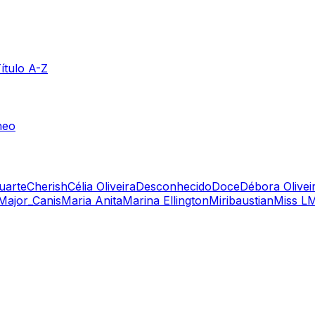
ítulo A-Z
neo
uarte
Cherish
Célia Oliveira
Desconhecido
Doce
Débora Olivei
Major_Canis
Maria Anita
Marina Ellington
Miribaustian
Miss L
M