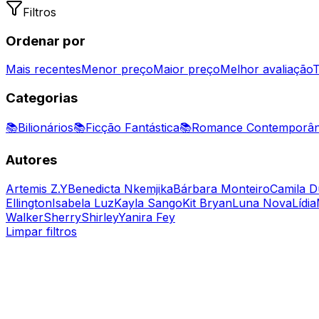
Filtros
Ordenar por
Mais recentes
Menor preço
Maior preço
Melhor avaliação
T
Categorias
📚
Bilionários
📚
Ficção Fantástica
📚
Romance Contemporâ
Autores
Artemis Z.Y
Benedicta Nkemjika
Bárbara Monteiro
Camila D
Ellington
Isabela Luz
Kayla Sango
Kit Bryan
Luna Nova
Lídia
Walker
Sherry
Shirley
Yanira Fey
Limpar filtros
Bilionários