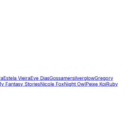
ra
Estela Vieira
Eve Dias
Gossamersilverglow
Gregory
y Fantasy Stories
Nicole Fox
Night Owl
Peixe Koi
Ruby