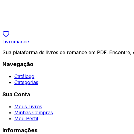
Amor irresistível: O segredo do chefe
Maria Anita
R$ 14,90
5.0
Livromance
Sua plataforma de livros de romance em PDF. Encontre, 
Navegação
Catálogo
Categorias
Sua Conta
Meus Livros
Minhas Compras
Meu Perfil
Informações