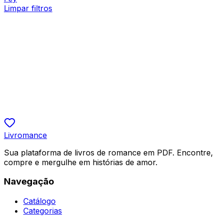
Limpar filtros
Romance Contemporâneo, Bilionários
Secretária Você Quer Transar Comigo?
Miribaustian
R$ 19,90
5.0
Livromance
Sua plataforma de livros de romance em PDF. Encontre,
compre e mergulhe em histórias de amor.
Navegação
Catálogo
Categorias