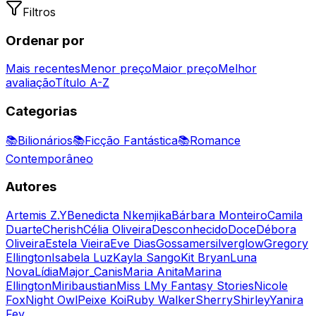
Filtros
Ordenar por
Mais recentes
Menor preço
Maior preço
Melhor
avaliação
Título A-Z
Categorias
📚
Bilionários
📚
Ficção Fantástica
📚
Romance
Contemporâneo
Autores
Artemis Z.Y
Benedicta Nkemjika
Bárbara Monteiro
Camila
Duarte
Cherish
Célia Oliveira
Desconhecido
Doce
Débora
Oliveira
Estela Vieira
Eve Dias
Gossamersilverglow
Gregory
Ellington
Isabela Luz
Kayla Sango
Kit Bryan
Luna
Nova
Lídia
Major_Canis
Maria Anita
Marina
Ellington
Miribaustian
Miss L
My Fantasy Stories
Nicole
Fox
Night Owl
Peixe Koi
Ruby Walker
Sherry
Shirley
Yanira
Fey