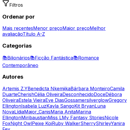
Filtros
Ordenar por
Mais recentes
Menor preço
Maior preço
Melhor
avaliação
Título A-Z
Categorias
📚
Bilionários
📚
Ficção Fantástica
📚
Romance
Contemporâneo
Autores
Artemis Z.Y
Benedicta Nkemjika
Bárbara Monteiro
Camila
Duarte
Cherish
Célia Oliveira
Desconhecido
Doce
Débora
Oliveira
Estela Vieira
Eve Dias
Gossamersilverglow
Gregory
Ellington
Isabela Luz
Kayla Sango
Kit Bryan
Luna
Nova
Lídia
Major_Canis
Maria Anita
Marina
Ellington
Miribaustian
Miss L
My Fantasy Stories
Nicole
Fox
Night Owl
Peixe Koi
Ruby Walker
Sherry
Shirley
Yanira
Fey