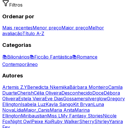
Filtros
Ordenar por
Mais recentes
Menor preço
Maior preço
Melhor
avaliação
Título A-Z
Categorias
📚
Bilionários
📚
Ficção Fantástica
📚
Romance
Contemporâneo
Autores
Artemis Z.Y
Benedicta Nkemjika
Bárbara Monteiro
Camila
Duarte
Cherish
Célia Oliveira
Desconhecido
Doce
Débora
Oliveira
Estela Vieira
Eve Dias
Gossamersilverglow
Gregory
Ellington
Isabela Luz
Kayla Sango
Kit Bryan
Luna
Nova
Lídia
Major_Canis
Maria Anita
Marina
Ellington
Miribaustian
Miss L
My Fantasy Stories
Nicole
Fox
Night Owl
Peixe Koi
Ruby Walker
Sherry
Shirley
Yanira
Fey