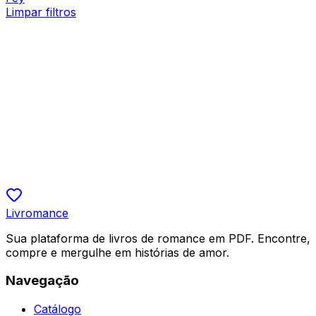
Limpar filtros
Romance Contemporâneo
Segredos De Uma Noite: Meu Marido Por
Contrato
Débora Oliveira
R$ 19,90
5.0
Livromance
Sua plataforma de livros de romance em PDF. Encontre,
compre e mergulhe em histórias de amor.
Navegação
Catálogo