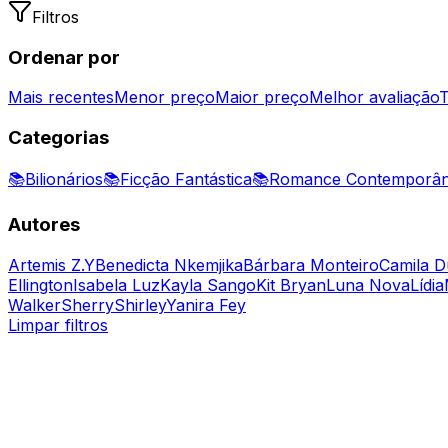
Filtros
Ordenar por
Mais recentes
Menor preço
Maior preço
Melhor avaliação
T
Categorias
📚
Bilionários
📚
Ficção Fantástica
📚
Romance Contemporâ
Autores
Artemis Z.Y
Benedicta Nkemjika
Bárbara Monteiro
Camila D
Ellington
Isabela Luz
Kayla Sango
Kit Bryan
Luna Nova
Lídia
Walker
Sherry
Shirley
Yanira Fey
Limpar filtros
Bilionários