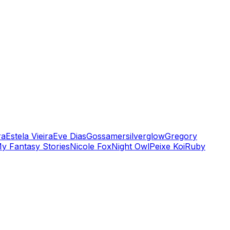
ra
Estela Vieira
Eve Dias
Gossamersilverglow
Gregory
y Fantasy Stories
Nicole Fox
Night Owl
Peixe Koi
Ruby