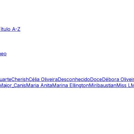
ítulo A-Z
neo
uarte
Cherish
Célia Oliveira
Desconhecido
Doce
Débora Olivei
Major_Canis
Maria Anita
Marina Ellington
Miribaustian
Miss L
M