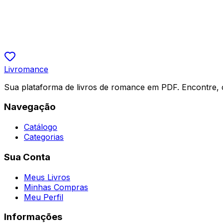
Paraíso Cruel Um Romance da Máfia
Nicole Fox
R$ 19,90
5.0
Livromance
Sua plataforma de livros de romance em PDF. Encontre, 
Navegação
Catálogo
Categorias
Sua Conta
Meus Livros
Minhas Compras
Meu Perfil
Informações