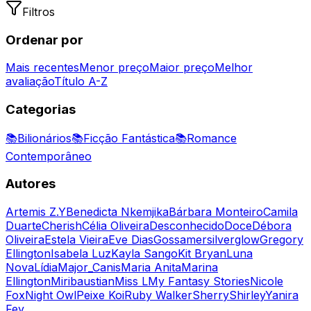
Filtros
Ordenar por
Mais recentes
Menor preço
Maior preço
Melhor
avaliação
Título A-Z
Categorias
📚
Bilionários
📚
Ficção Fantástica
📚
Romance
Contemporâneo
Autores
Artemis Z.Y
Benedicta Nkemjika
Bárbara Monteiro
Camila
Duarte
Cherish
Célia Oliveira
Desconhecido
Doce
Débora
Oliveira
Estela Vieira
Eve Dias
Gossamersilverglow
Gregory
Ellington
Isabela Luz
Kayla Sango
Kit Bryan
Luna
Nova
Lídia
Major_Canis
Maria Anita
Marina
Ellington
Miribaustian
Miss L
My Fantasy Stories
Nicole
Fox
Night Owl
Peixe Koi
Ruby Walker
Sherry
Shirley
Yanira
Fey