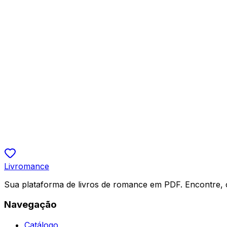
Célia Oliveira
R$ 14,90
5.0
Ficção Fantástica, Romance Contemporâneo
Quando Perdi a Voz, o Mar Me Trouxe Você
Lídia
R$ 9,90
5.0
Livromance
Sua plataforma de livros de romance em PDF. Encontre, 
Navegação
Catálogo