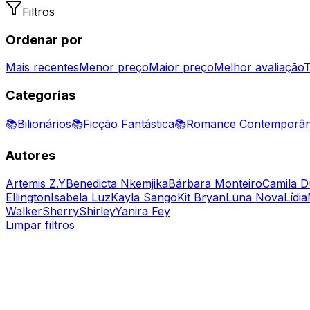
Filtros
Ordenar por
Mais recentes
Menor preço
Maior preço
Melhor avaliação
T
Categorias
📚
Bilionários
📚
Ficção Fantástica
📚
Romance Contemporâ
Autores
Artemis Z.Y
Benedicta Nkemjika
Bárbara Monteiro
Camila D
Ellington
Isabela Luz
Kayla Sango
Kit Bryan
Luna Nova
Lídia
Walker
Sherry
Shirley
Yanira Fey
Limpar filtros
Romance Contemporâneo