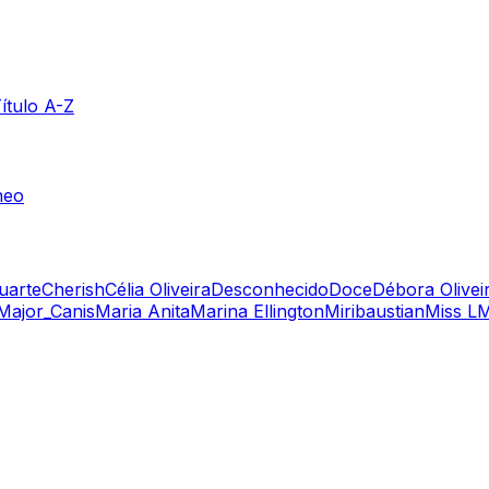
ítulo A-Z
neo
uarte
Cherish
Célia Oliveira
Desconhecido
Doce
Débora Olivei
Major_Canis
Maria Anita
Marina Ellington
Miribaustian
Miss L
M