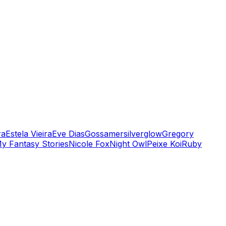
ra
Estela Vieira
Eve Dias
Gossamersilverglow
Gregory
y Fantasy Stories
Nicole Fox
Night Owl
Peixe Koi
Ruby