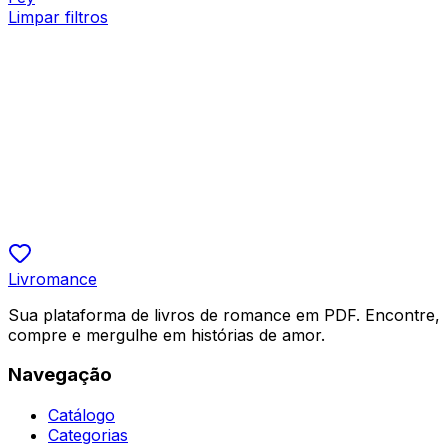
Limpar filtros
Bilionários
A Esposa Indesejada e Seus Gêmeos Secretos
Artemis Z.Y
R$ 19,90
4.5
Livromance
Sua plataforma de livros de romance em PDF. Encontre,
compre e mergulhe em histórias de amor.
Navegação
Catálogo
Categorias