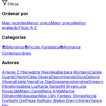
Filtros
Ordenar por
Mais recentes
Menor preço
Maior preço
Melhor
avaliação
Título A-Z
Categorias
📚
Bilionários
📚
Ficção Fantástica
📚
Romance
Contemporâneo
Autores
Artemis Z.Y
Benedicta Nkemjika
Bárbara Monteiro
Camila
Duarte
Cherish
Célia Oliveira
Desconhecido
Doce
Débora
Oliveira
Estela Vieira
Eve Dias
Gossamersilverglow
Gregory
Ellington
Isabela Luz
Kayla Sango
Kit Bryan
Luna
Nova
Lídia
Major_Canis
Maria Anita
Marina
Ellington
Miribaustian
Miss L
My Fantasy Stories
Nicole
Fox
Night Owl
Peixe Koi
Ruby Walker
Sherry
Shirley
Yanira
Fey