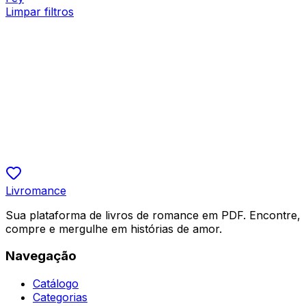
Limpar filtros
Bilionários
Comprei um Gigolô e ele era um Bilionário
Kayla Sango
R$ 19,90
5.0
Livromance
Sua plataforma de livros de romance em PDF. Encontre,
compre e mergulhe em histórias de amor.
Navegação
Catálogo
Categorias