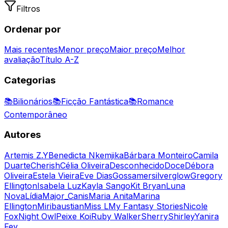
Filtros
Ordenar por
Mais recentes
Menor preço
Maior preço
Melhor
avaliação
Título A-Z
Categorias
📚
Bilionários
📚
Ficção Fantástica
📚
Romance
Contemporâneo
Autores
Artemis Z.Y
Benedicta Nkemjika
Bárbara Monteiro
Camila
Duarte
Cherish
Célia Oliveira
Desconhecido
Doce
Débora
Oliveira
Estela Vieira
Eve Dias
Gossamersilverglow
Gregory
Ellington
Isabela Luz
Kayla Sango
Kit Bryan
Luna
Nova
Lídia
Major_Canis
Maria Anita
Marina
Ellington
Miribaustian
Miss L
My Fantasy Stories
Nicole
Fox
Night Owl
Peixe Koi
Ruby Walker
Sherry
Shirley
Yanira
Fey