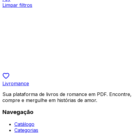
Limpar filtros
Bilionários
Casei com Meu Chefe Frio e Bilionário
Bárbara Monteiro
R$ 19,90
5.0
Livromance
Sua plataforma de livros de romance em PDF. Encontre,
compre e mergulhe em histórias de amor.
Navegação
Catálogo
Categorias