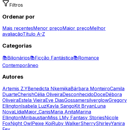
Filtros
Ordenar por
Mais recentes
Menor preço
Maior preço
Melhor
avaliação
Título A-Z
Categorias
📚
Bilionários
📚
Ficção Fantástica
📚
Romance
Contemporâneo
Autores
Artemis Z.Y
Benedicta Nkemjika
Bárbara Monteiro
Camila
Duarte
Cherish
Célia Oliveira
Desconhecido
Doce
Débora
Oliveira
Estela Vieira
Eve Dias
Gossamersilverglow
Gregory
Ellington
Isabela Luz
Kayla Sango
Kit Bryan
Luna
Nova
Lídia
Major_Canis
Maria Anita
Marina
Ellington
Miribaustian
Miss L
My Fantasy Stories
Nicole
Fox
Night Owl
Peixe Koi
Ruby Walker
Sherry
Shirley
Yanira
Fey