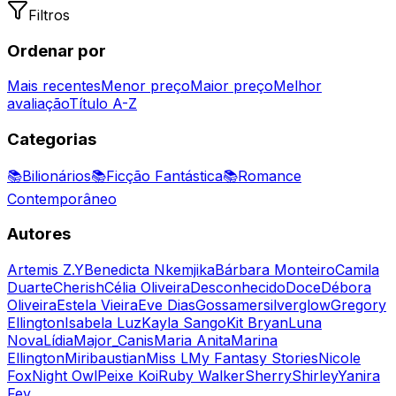
Filtros
Ordenar por
Mais recentes
Menor preço
Maior preço
Melhor
avaliação
Título A-Z
Categorias
📚
Bilionários
📚
Ficção Fantástica
📚
Romance
Contemporâneo
Autores
Artemis Z.Y
Benedicta Nkemjika
Bárbara Monteiro
Camila
Duarte
Cherish
Célia Oliveira
Desconhecido
Doce
Débora
Oliveira
Estela Vieira
Eve Dias
Gossamersilverglow
Gregory
Ellington
Isabela Luz
Kayla Sango
Kit Bryan
Luna
Nova
Lídia
Major_Canis
Maria Anita
Marina
Ellington
Miribaustian
Miss L
My Fantasy Stories
Nicole
Fox
Night Owl
Peixe Koi
Ruby Walker
Sherry
Shirley
Yanira
Fey