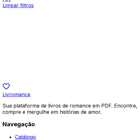
Limpar filtros
Romance Contemporâneo
Segredos De Uma Noite: Meu Marido Por
Contrato
Débora Oliveira
R$ 19,90
5.0
Livromance
Sua plataforma de livros de romance em PDF. Encontre,
compre e mergulhe em histórias de amor.
Navegação
Catálogo