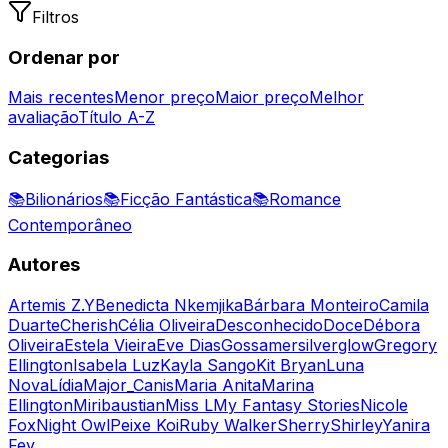
Filtros
Ordenar por
Mais recentes
Menor preço
Maior preço
Melhor
avaliação
Título A-Z
Categorias
📚
Bilionários
📚
Ficção Fantástica
📚
Romance
Contemporâneo
Autores
Artemis Z.Y
Benedicta Nkemjika
Bárbara Monteiro
Camila
Duarte
Cherish
Célia Oliveira
Desconhecido
Doce
Débora
Oliveira
Estela Vieira
Eve Dias
Gossamersilverglow
Gregory
Ellington
Isabela Luz
Kayla Sango
Kit Bryan
Luna
Nova
Lídia
Major_Canis
Maria Anita
Marina
Ellington
Miribaustian
Miss L
My Fantasy Stories
Nicole
Fox
Night Owl
Peixe Koi
Ruby Walker
Sherry
Shirley
Yanira
Fey