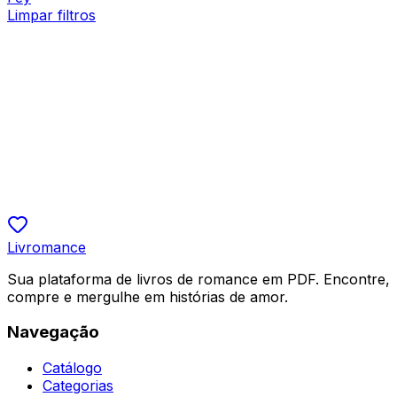
Limpar filtros
Ficção Fantástica
Dispensando o Alpha, Destinada ao Rei
Cherish
R$ 19,90
5.0
Livromance
Sua plataforma de livros de romance em PDF. Encontre,
compre e mergulhe em histórias de amor.
Navegação
Catálogo
Categorias