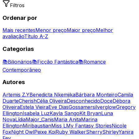
Filtros
Ordenar por
Mais recentes
Menor preço
Maior preço
Melhor
avaliação
Título A-Z
Categorias
📚
Bilionários
📚
Ficção Fantástica
📚
Romance
Contemporâneo
Autores
Artemis Z.Y
Benedicta Nkemjika
Bárbara Monteiro
Camila
Duarte
Cherish
Célia Oliveira
Desconhecido
Doce
Débora
Oliveira
Estela Vieira
Eve Dias
Gossamersilverglow
Gregory
Ellington
Isabela Luz
Kayla Sango
Kit Bryan
Luna
Nova
Lídia
Major_Canis
Maria Anita
Marina
Ellington
Miribaustian
Miss L
My Fantasy Stories
Nicole
Fox
Night Owl
Peixe Koi
Ruby Walker
Sherry
Shirley
Yanira
Fey