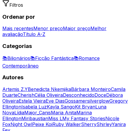
Filtros
Ordenar por
Mais recentes
Menor preço
Maior preço
Melhor
avaliação
Título A-Z
Categorias
📚
Bilionários
📚
Ficção Fantástica
📚
Romance
Contemporâneo
Autores
Artemis Z.Y
Benedicta Nkemjika
Bárbara Monteiro
Camila
Duarte
Cherish
Célia Oliveira
Desconhecido
Doce
Débora
Oliveira
Estela Vieira
Eve Dias
Gossamersilverglow
Gregory
Ellington
Isabela Luz
Kayla Sango
Kit Bryan
Luna
Nova
Lídia
Major_Canis
Maria Anita
Marina
Ellington
Miribaustian
Miss L
My Fantasy Stories
Nicole
Fox
Night Owl
Peixe Koi
Ruby Walker
Sherry
Shirley
Yanira
Fey